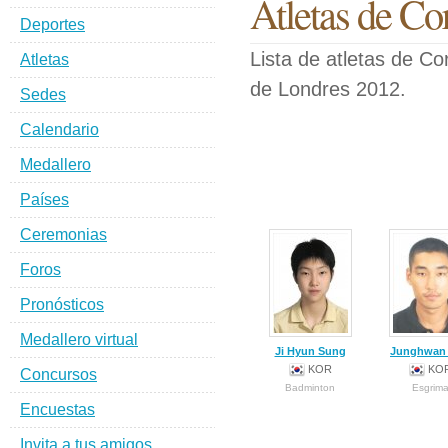
Atletas de Co
Deportes
Lista de atletas de C
Atletas
de Londres 2012.
Sedes
Calendario
Medallero
Países
Ceremonias
Foros
Pronósticos
Medallero virtual
Ji Hyun Sung
Junghwan
KOR
KO
Concursos
Badminton
Esgrim
Encuestas
Invita a tus amigos