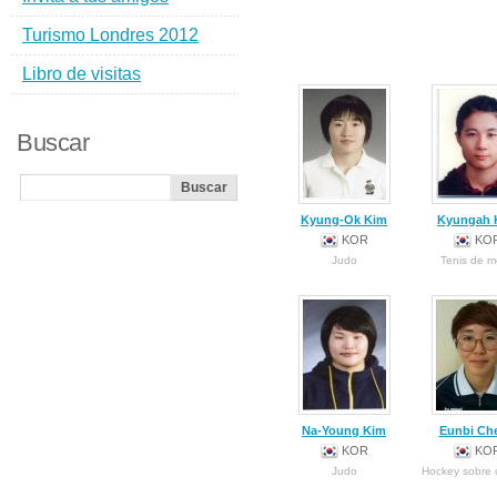
Turismo Londres 2012
Libro de visitas
Buscar
Kyung-Ok Kim
Kyungah 
KOR
KO
Judo
Tenis de 
Na-Young Kim
Eunbi Ch
KOR
KO
Judo
Hockey sobre