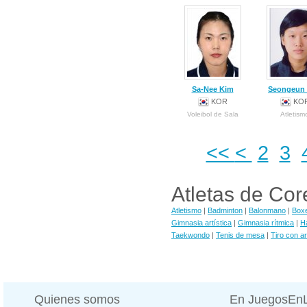
Sa-Nee Kim
Seongeun
KOR
KO
Voleibol de Sala
Atletism
<<
<
2
3
Atletas de Cor
Atletismo
|
Badminton
|
Balonmano
|
Box
Gimnasia artística
|
Gimnasia rítmica
|
Ha
Taekwondo
|
Tenis de mesa
|
Tiro con a
Quienes somos
En JuegosEn