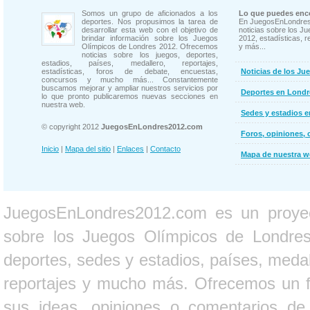
Somos un grupo de aficionados a los
Lo que puedes enco
deportes. Nos propusimos la tarea de
En JuegosEnLondres
desarrollar esta web con el objetivo de
noticias sobre los J
brindar información sobre los Juegos
2012, estadísticas, r
Olímpicos de Londres 2012. Ofrecemos
y más...
noticias sobre los juegos, deportes,
estadios, países, medallero, reportajes,
estadísticas, foros de debate, encuestas,
Noticias de los Ju
concursos y mucho más... Constantemente
buscamos mejorar y ampliar nuestros servicios por
Deportes en Londr
lo que pronto publicaremos nuevas secciones en
nuestra web.
Sedes y estadios 
© copyright 2012
JuegosEnLondres2012.com
Foros, opiniones, 
Inicio
|
Mapa del sitio
|
Enlaces
|
Contacto
Mapa de nuestra 
JuegosEnLondres2012.com es un proyect
sobre los Juegos Olímpicos de Londres 
deportes, sedes y estadios, países, medall
reportajes y mucho más. Ofrecemos un fo
sus ideas, opiniones o comentarios d