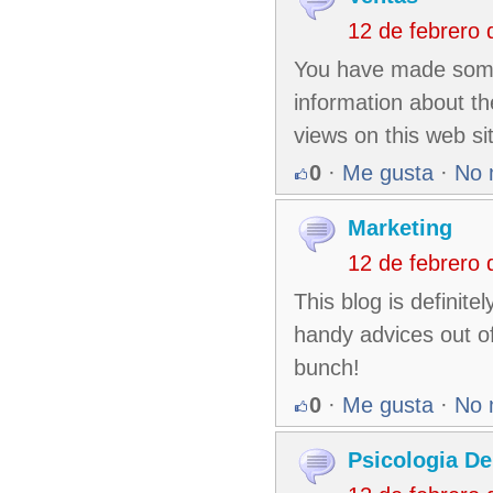
12 de febrero
You have made some 
information about th
views on this web si
0
·
Me gusta
·
No 
Marketing
12 de febrero
This blog is definit
handy advices out of
bunch!
0
·
Me gusta
·
No 
Psicologia D