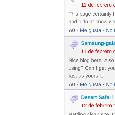
11 de febrero
This page certainly 
and didn at know wh
0
·
Me gusta
·
No 
Samsung-gala
11 de febrero
Nice blog here! Also
using? Can I get your
fast as yours lol
0
·
Me gusta
·
No 
Desert Safari
12 de febrero
Rattling clean site, 