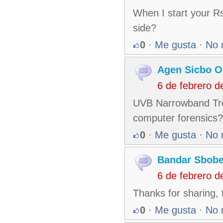
When I start your Rs
side?
0
·
Me gusta
·
No 
Agen Sicbo O
6 de febrero 
UVB Narrowband Tre
computer forensics?
0
·
Me gusta
·
No 
Bandar Sbobe
6 de febrero 
Thanks for sharing, t
0
·
Me gusta
·
No 