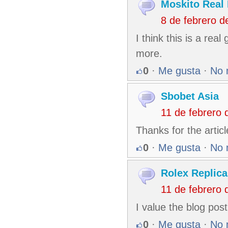
Moskito Real 
8 de febrero 
I think this is a rea
more.
0
·
Me gusta
·
No 
Sbobet Asia
11 de febrero
Thanks for the artic
0
·
Me gusta
·
No 
Rolex Replic
11 de febrero
I value the blog pos
0
·
Me gusta
·
No 