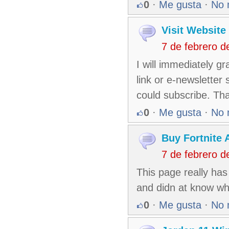
0
·
Me gusta
·
No 
Visit Website
7 de febrero 
I will immediately gr
link or e-newsletter
could subscribe. Th
0
·
Me gusta
·
No 
Buy Fortnite 
7 de febrero 
This page really has
and didn at know wh
0
·
Me gusta
·
No 