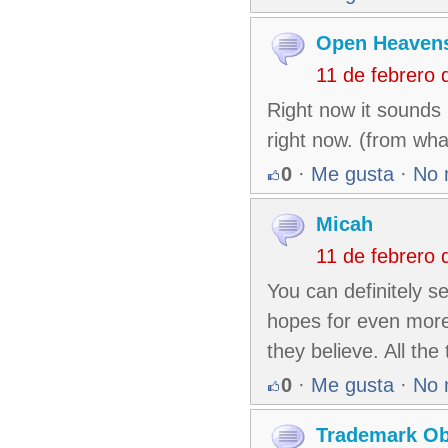
Open Heavens
11 de febrero
Right now it sounds 
right now. (from wha
0
·
Me gusta
·
No 
Micah
11 de febrero
You can definitely s
hopes for even more 
they believe. All the
0
·
Me gusta
·
No 
Trademark Ob