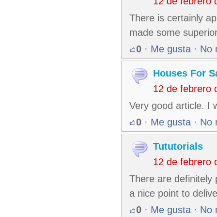
12 de febrero
There is certainly ap
made some superior p
0
·
Me gusta
·
No 
Houses For S
12 de febrero
Very good article. I 
0
·
Me gusta
·
No 
Tututorials
12 de febrero
There are definitely 
a nice point to delive
0
·
Me gusta
·
No 