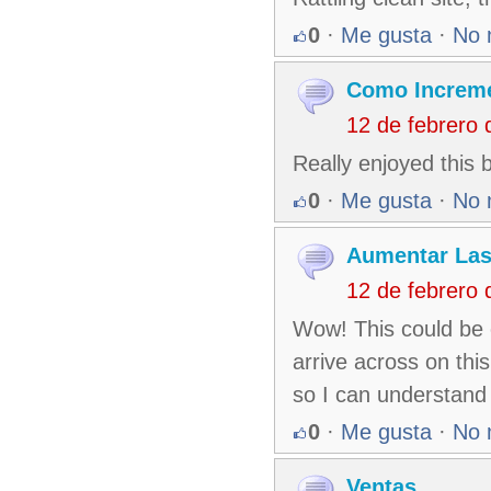
0
·
Me gusta
·
No 
Como Increme
12 de febrero
Really enjoyed this b
0
·
Me gusta
·
No 
Aumentar Las
12 de febrero
Wow! This could be 
arrive across on this
so I can understand 
0
·
Me gusta
·
No 
Ventas