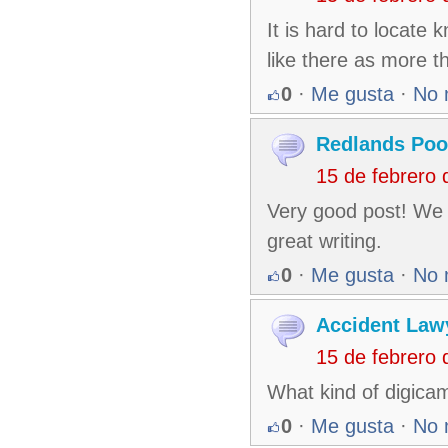
It is hard to locate
like there as more t
0
·
Me gusta
·
No 
Redlands Poo
15 de febrero
Very good post! We w
great writing.
0
·
Me gusta
·
No 
Accident Law
15 de febrero
What kind of digicam
0
·
Me gusta
·
No 