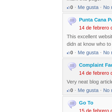
0
·
Me gusta
·
No 
Punta Cana P
14 de febrero
This excellent websit
didn at know who to
0
·
Me gusta
·
No 
Complaint Fa
14 de febrero
Very neat blog artic
0
·
Me gusta
·
No 
Go To
15 de febrero