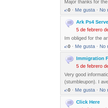
Major thanks for the
0
·
Me gusta
·
No 
Ark Ps4 Serve
5 de febrero 
Im obliged for the a
0
·
Me gusta
·
No 
Immigration 
5 de febrero 
Very good informati
(stumbleupon). I ave
0
·
Me gusta
·
No 
Click Here