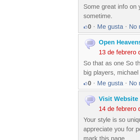
Some great info on 
sometime.
0
·
Me gusta
·
No 
Open Heavens
13 de febrero
So that as one So t
big players, michae
0
·
Me gusta
·
No 
Visit Website
14 de febrero
Your style is so uni
appreciate you for p
mark this page.