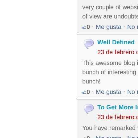
very couple of websi
of view are undoubte
0
·
Me gusta
·
No 
Well Defined
23 de febrero
This awesome blog is
bunch of interesting t
bunch!
0
·
Me gusta
·
No 
To Get More 
23 de febrero
You have remarked ve