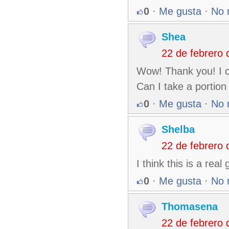
0
·
Me gusta
·
No 
Shea
22 de febrero
Wow! Thank you! I co
Can I take a portion
0
·
Me gusta
·
No 
Shelba
22 de febrero
I think this is a re
0
·
Me gusta
·
No 
Thomasena
22 de febrero