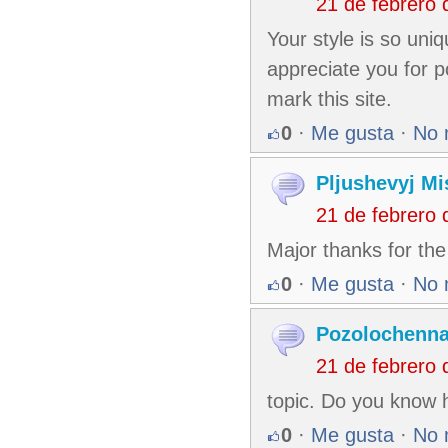
21 de febrero
Your style is so uni
appreciate you for p
mark this site.
0
·
Me gusta
·
No 
Pljushevyj M
21 de febrero
Major thanks for th
0
·
Me gusta
·
No 
Pozolochenna
21 de febrero
topic. Do you know 
0
·
Me gusta
·
No 