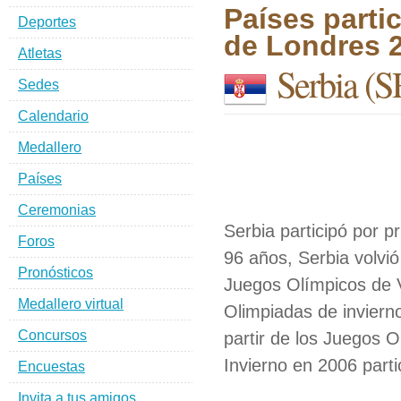
Países parti
Deportes
de Londres 
Atletas
Serbia
(S
Sedes
Calendario
Medallero
Países
Ceremonias
Serbia participó por 
Foros
96 años, Serbia volvi
Pronósticos
Juegos Olímpicos de V
Medallero virtual
Olimpiadas de inviern
Concursos
partir de los Juegos 
Invierno en 2006 part
Encuestas
Invita a tus amigos