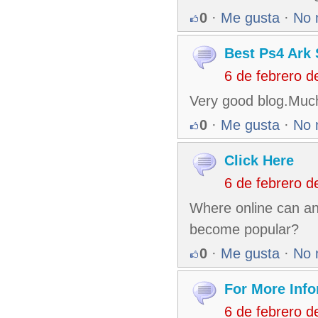
0
·
Me gusta
·
No 
Best Ps4 Ark 
6 de febrero 
Very good blog.Muc
0
·
Me gusta
·
No 
Click Here
6 de febrero 
Where online can an 
become popular?
0
·
Me gusta
·
No 
For More Info
6 de febrero 