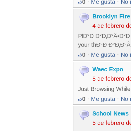
0
·
Me gusta
·
No 
Brooklyn Fire
4 de febrero 
PlÐ°Ð Ð°Ð‚Ð°Â•Ð°Ð
your thÐ°Ð Ð°Ð‚Ð°Â
0
·
Me gusta
·
No 
Waec Expo
5 de febrero 
Just Browsing While 
0
·
Me gusta
·
No 
School News
5 de febrero 