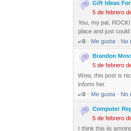
Gift Ideas F
5 de febrero 
You, my pal, ROCK! I
place and just could 
0
·
Me gusta
·
No 
Brandon Mos
5 de febrero 
Wow, this post is ni
inform her.
0
·
Me gusta
·
No 
Computer Rep
5 de febrero 
I think this iis amoi