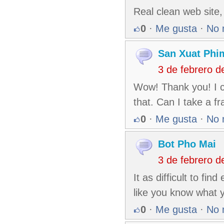
Real clean web site, 
0
·
Me gusta
·
No 
San Xuat Phi
3 de febrero 
Wow! Thank you! I c
that. Can I take a f
0
·
Me gusta
·
No 
Bot Pho Mai
3 de febrero 
It as difficult to fi
like you know what 
0
·
Me gusta
·
No 