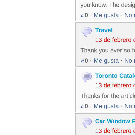
you know. The desig
0
·
Me gusta
·
No 
Travel
13 de febrero
Thank you ever so f
0
·
Me gusta
·
No 
Toronto Cata
13 de febrero
Thanks for the artic
0
·
Me gusta
·
No 
Car Window R
13 de febrero