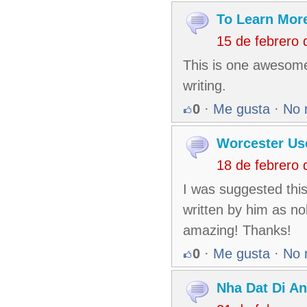
To Learn Mor
15 de febrero
This is one awesome 
writing.
0
·
Me gusta
·
No 
Worcester Us
18 de febrero
I was suggested this
written by him as n
amazing! Thanks!
0
·
Me gusta
·
No 
Nha Dat Di An