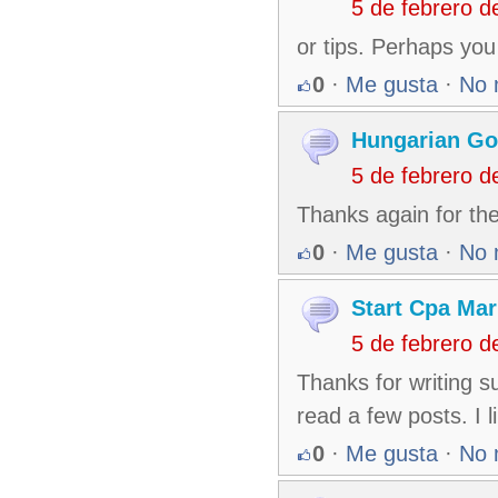
5 de febrero 
or tips. Perhaps you
0
·
Me gusta
·
No 
Hungarian G
5 de febrero 
Thanks again for the
0
·
Me gusta
·
No 
Start Cpa Mar
5 de febrero 
Thanks for writing s
read a few posts. I l
0
·
Me gusta
·
No 