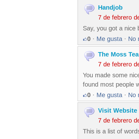
Handjob
7 de febrero 
Say, you got a nice 
0
·
Me gusta
·
No 
The Moss Te
7 de febrero 
You made some nice p
found most people wi
0
·
Me gusta
·
No 
Visit Website
7 de febrero 
This is a list of wor