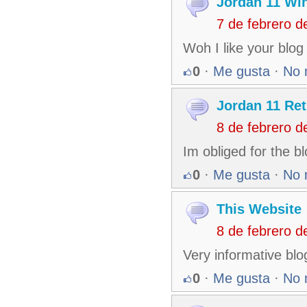
Jordan 11 Win
7 de febrero 
Woh I like your blog 
0
·
Me gusta
·
No 
Jordan 11 Ret
8 de febrero 
Im obliged for the b
0
·
Me gusta
·
No 
This Website
8 de febrero 
Very informative blo
0
·
Me gusta
·
No 