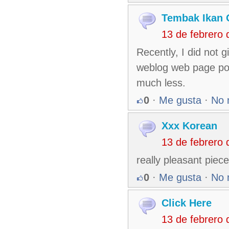
Tembak Ikan 
13 de febrero
Recently, I did not 
weblog web page pos
much less.
0
·
Me gusta
·
No 
Xxx Korean
13 de febrero
really pleasant piec
0
·
Me gusta
·
No 
Click Here
13 de febrero