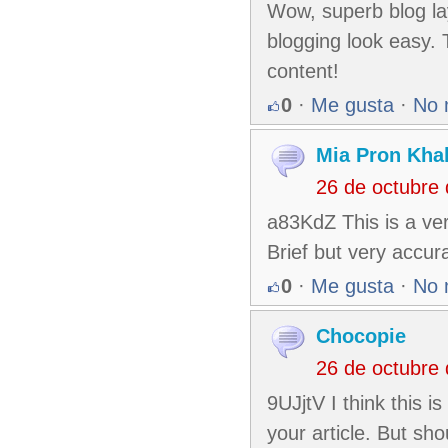
Wow, superb blog la
blogging look easy. T
content!
0
·
Me gusta
·
No 
Mia Pron Khal
26 de octubre
a83KdZ This is a ver
Brief but very accur
0
·
Me gusta
·
No 
Chocopie
26 de octubre
9UJjtV I think this i
your article. But sh