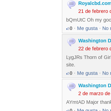
Royalcbd.co
21 de febrero
bQmUtC Oh my goodn
0
·
Me gusta
·
No 
Washington 
22 de febrero
LygJRs Thorn of Girl
site.
0
·
Me gusta
·
No 
Washington 
2 de marzo de
AYmtAD Major thanks
0
·
Me gusta
·
No 