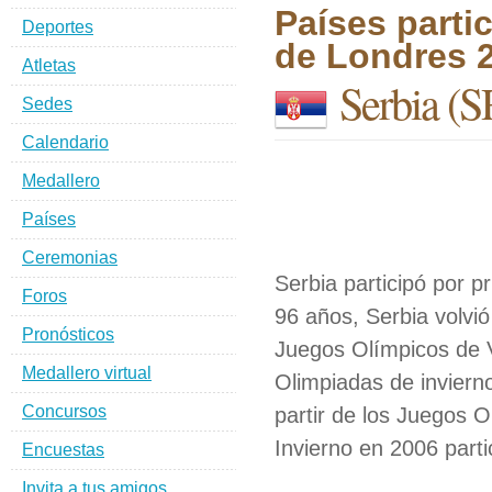
Países parti
Deportes
de Londres 
Atletas
Serbia
(S
Sedes
Calendario
Medallero
Países
Ceremonias
Serbia participó por 
Foros
96 años, Serbia volvi
Pronósticos
Juegos Olímpicos de V
Medallero virtual
Olimpiadas de inviern
Concursos
partir de los Juegos 
Invierno en 2006 part
Encuestas
Invita a tus amigos