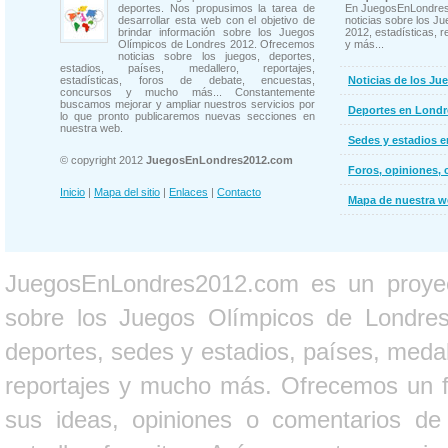
deportes. Nos propusimos la tarea de
En JuegosEnLondres
desarrollar esta web con el objetivo de
noticias sobre los J
brindar información sobre los Juegos
2012, estadísticas, r
Olímpicos de Londres 2012. Ofrecemos
y más...
noticias sobre los juegos, deportes,
estadios, países, medallero, reportajes,
estadísticas, foros de debate, encuestas,
Noticias de los Ju
concursos y mucho más... Constantemente
buscamos mejorar y ampliar nuestros servicios por
Deportes en Londr
lo que pronto publicaremos nuevas secciones en
nuestra web.
Sedes y estadios 
© copyright 2012
JuegosEnLondres2012.com
Foros, opiniones, 
Inicio
|
Mapa del sitio
|
Enlaces
|
Contacto
Mapa de nuestra 
JuegosEnLondres2012.com es un proyect
sobre los Juegos Olímpicos de Londres 
deportes, sedes y estadios, países, medall
reportajes y mucho más. Ofrecemos un fo
sus ideas, opiniones o comentarios d