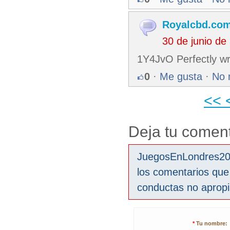
Royalcbd.co
30 de junio de
1Y4JvO Perfectly wri
0
·
Me gusta
·
No 
<<
Deja tu coment
JuegosEnLondres2012
los comentarios que
conductas no aprop
*
Tu nombre: