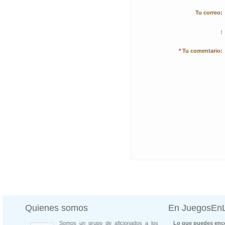
Tu correo:
:
*
Tu comentario:
Quienes somos
En JuegosEn
Somos un grupo de aficionados a los
Lo que puedes enco