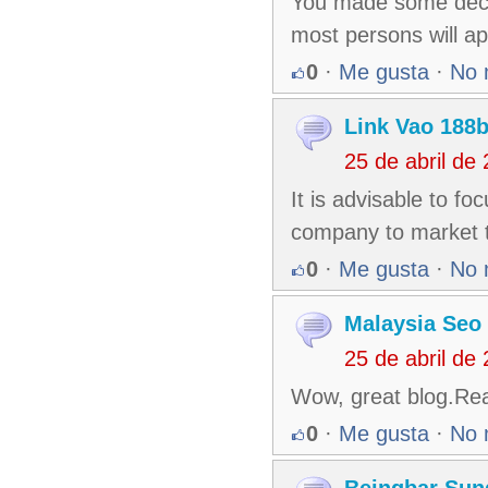
You made some decen
most persons will ap
0
·
Me gusta
·
No 
Link Vao 188b
25 de abril de
It is advisable to f
company to market t
0
·
Me gusta
·
No 
Malaysia Seo
25 de abril de
Wow, great blog.Real
0
·
Me gusta
·
No 
Beingbar Sun