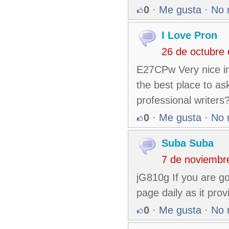
0
·
Me gusta
·
No 
I Love Pron
26 de octubre
E27CPw Very nice info
the best place to a
professional writer
0
·
Me gusta
·
No 
Suba Suba
7 de noviembr
jG810g If you are go
page daily as it prov
0
·
Me gusta
·
No 