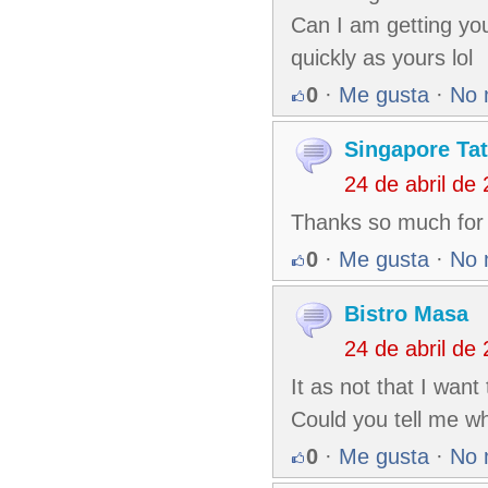
Can I am getting you
quickly as yours lol
0
·
Me gusta
·
No 
Singapore Tat
24 de abril de
Thanks so much for t
0
·
Me gusta
·
No 
Bistro Masa
24 de abril de
It as not that I want
Could you tell me wh
0
·
Me gusta
·
No 