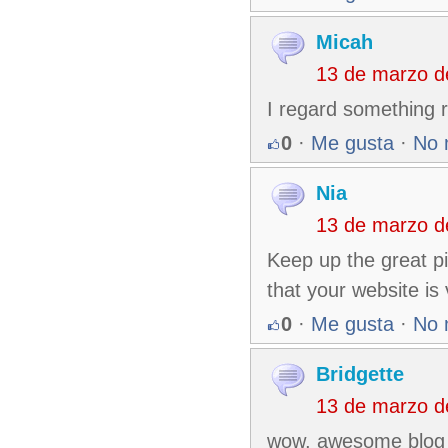
Micah
13 de marzo d
I regard something r
0
·
Me gusta
·
No 
Nia
13 de marzo d
Keep up the great pi
that your website is 
0
·
Me gusta
·
No 
Bridgette
13 de marzo d
wow, awesome blog 