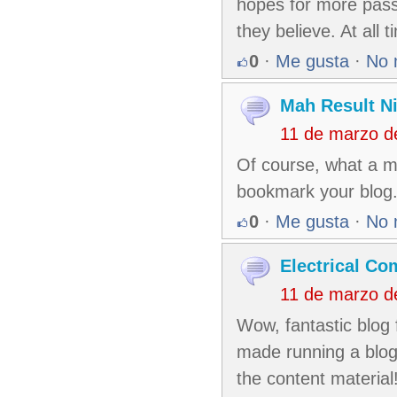
hopes for more pass
they believe. At all 
0
·
Me gusta
·
No 
Mah Result Ni
11 de marzo d
Of course, what a mag
bookmark your blog
0
·
Me gusta
·
No 
Electrical Co
11 de marzo d
Wow, fantastic blog
made running a blog g
the content material