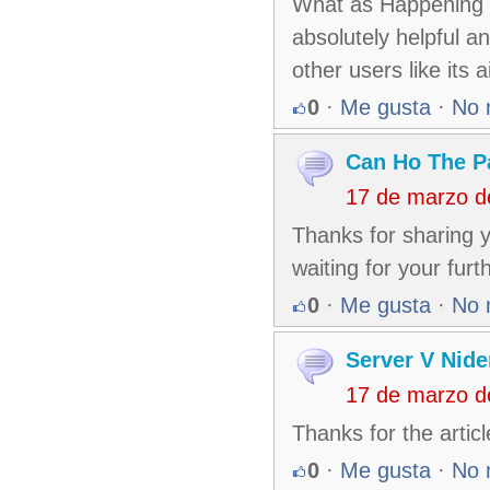
What as Happening i 
absolutely helpful a
other users like its 
0
·
Me gusta
·
No 
Can Ho The P
17 de marzo d
Thanks for sharing yo
waiting for your fur
0
·
Me gusta
·
No 
Server V Nide
17 de marzo d
Thanks for the artic
0
·
Me gusta
·
No 