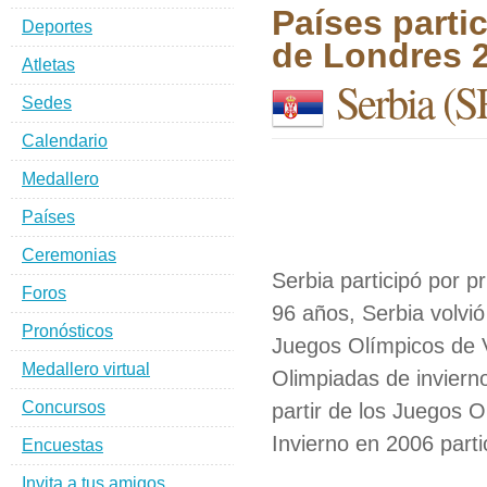
Países parti
Deportes
de Londres 
Atletas
Serbia
(S
Sedes
Calendario
Medallero
Países
Ceremonias
Serbia participó por 
Foros
96 años, Serbia volvi
Pronósticos
Juegos Olímpicos de V
Medallero virtual
Olimpiadas de inviern
Concursos
partir de los Juegos 
Invierno en 2006 part
Encuestas
Invita a tus amigos