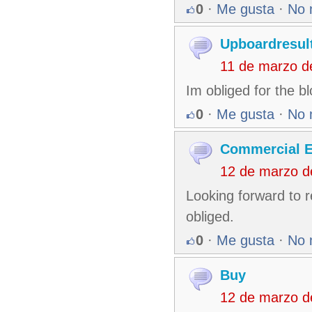
0
·
Me gusta
·
No 
Upboardresult
11 de marzo d
Im obliged for the b
0
·
Me gusta
·
No 
Commercial El
12 de marzo d
Looking forward to r
obliged.
0
·
Me gusta
·
No 
Buy
12 de marzo d