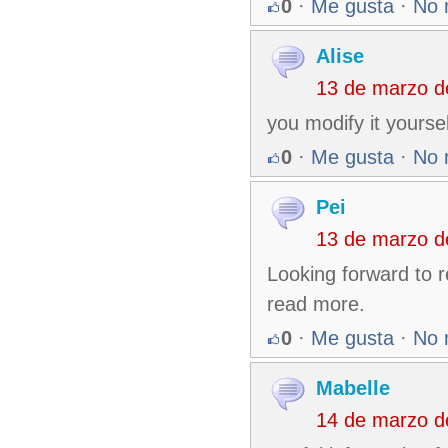
0
·
Me gusta
·
No 
Alise
13 de marzo d
you modify it yoursel
0
·
Me gusta
·
No 
Pei
13 de marzo d
Looking forward to r
read more.
0
·
Me gusta
·
No 
Mabelle
14 de marzo d