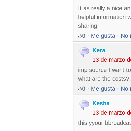
It as really a nice a
helpful information 
sharing.
0
·
Me gusta
·
No 
Kera
13 de marzo d
imp source I want to
what are the costs?.
0
·
Me gusta
·
No 
Kesha
13 de marzo d
this yyour bbroadcas