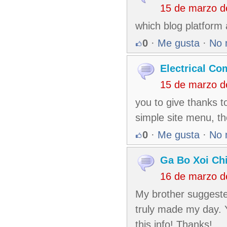
15 de marzo d
which blog platform a
0
·
Me gusta
·
No 
Electrical Co
15 de marzo d
you to give thanks t
simple site menu, th
0
·
Me gusta
·
No 
Ga Bo Xoi Ch
16 de marzo d
My brother suggested
truly made my day. 
this info! Thanks!