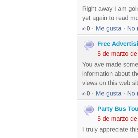
Right away I am goi
yet again to read m
0
·
Me gusta
·
No 
Free Advertis
5 de marzo de
You ave made some d
information about th
views on this web si
0
·
Me gusta
·
No 
Party Bus To
5 de marzo de
I truly appreciate th