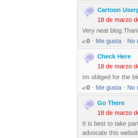
Cartoon User
18 de marzo d
Very neat blog.Than
0
·
Me gusta
·
No 
Check Here
18 de marzo d
Im obliged for the b
0
·
Me gusta
·
No 
Go There
18 de marzo d
It is best to take pa
advocate this websit