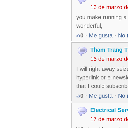
16 de marzo d
you make running a b
wonderful,
0
·
Me gusta
·
No 
Tham Trang T
16 de marzo d
I will right away sei
hyperlink or e-newsl
that I could subscri
0
·
Me gusta
·
No 
Electrical Ser
17 de marzo d