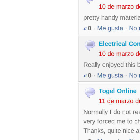
10 de marzo d
pretty handy material
0
·
Me gusta
·
No 
Electrical Co
10 de marzo d
Really enjoyed this 
0
·
Me gusta
·
No 
Togel Online
11 de marzo d
Normally I do not rea
very forced me to c
Thanks, quite nice ar