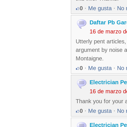
0
·
Me gusta
·
No 
Daftar Pb Gar
16 de marzo d
Utterly pent articles
argument by noise a
Montaigne.
0
·
Me gusta
·
No 
Electrician P
16 de marzo d
Thank you for your a
0
·
Me gusta
·
No 
Electrician P