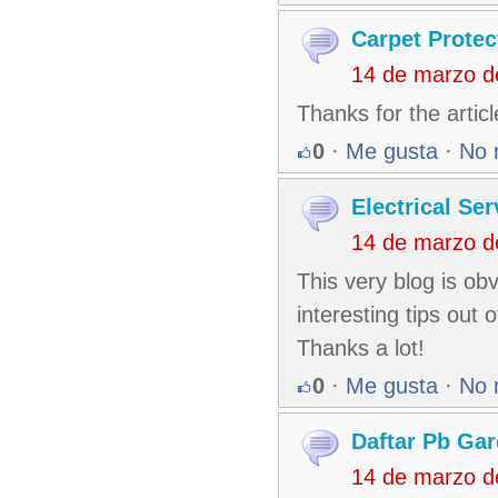
Carpet Protec
14 de marzo d
Thanks for the arti
0
·
Me gusta
·
No 
Electrical Ser
14 de marzo d
This very blog is ob
interesting tips out 
Thanks a lot!
0
·
Me gusta
·
No 
Daftar Pb Ga
14 de marzo d