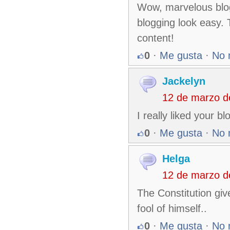
Wow, marvelous blog
blogging look easy. T
content!
0
·
Me gusta
·
No 
Jackelyn
12 de marzo d
I really liked your 
0
·
Me gusta
·
No 
Helga
12 de marzo d
The Constitution gi
fool of himself..
0
·
Me gusta
·
No 