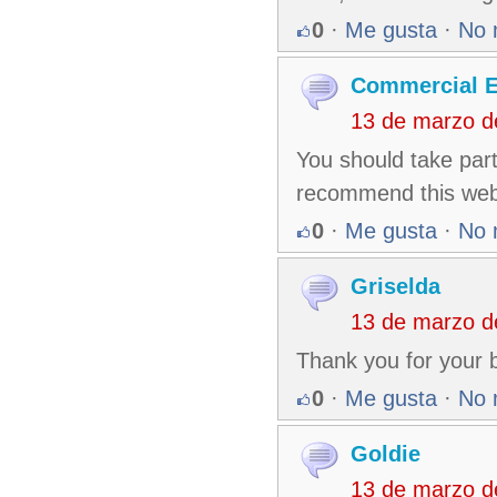
0
·
Me gusta
·
No 
Commercial El
13 de marzo d
You should take part 
recommend this web
0
·
Me gusta
·
No 
Griselda
13 de marzo d
Thank you for your bl
0
·
Me gusta
·
No 
Goldie
13 de marzo d