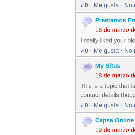
0
·
Me gusta
·
No 
Prestamos En
18 de marzo d
I really liked your b
0
·
Me gusta
·
No 
My Situs
18 de marzo d
This is a topic that
contact details thou
0
·
Me gusta
·
No 
Capsa Online
19 de marzo d