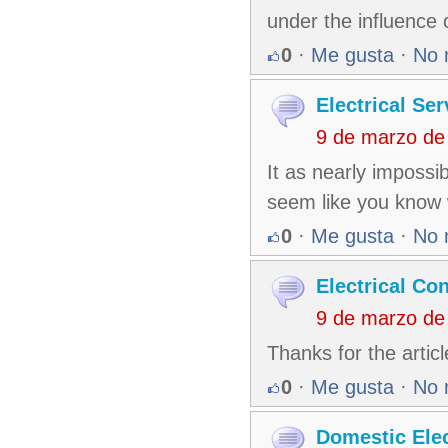
under the influence o
0
·
Me gusta
·
No 
Electrical Ser
9 de marzo de
It as nearly impossi
seem like you know 
0
·
Me gusta
·
No 
Electrical Co
9 de marzo de
Thanks for the artic
0
·
Me gusta
·
No 
Domestic Elec