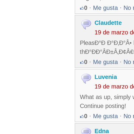
0
·
Me gusta
·
No 
Claudette
19 de marzo d
PleasÐ°Ð Ð°Ð‚Ð°Â•
thÐ°ÐÐ°ÂÐ±Â‚Ð¢Â€
0
·
Me gusta
·
No 
Luvenia
19 de marzo d
What as up, simply wa
Continue posting!
0
·
Me gusta
·
No 
Edna