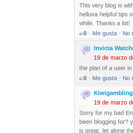
This very blog is wi
helluva helpful tips 
while. Thanks a lot!
0
·
Me gusta
·
No 
Invicta Watch
19 de marzo d
the plan of a user i
0
·
Me gusta
·
No 
Kiwigambling
19 de marzo d
Sorry for my bad En
been blogging for? y
is great, let alone t