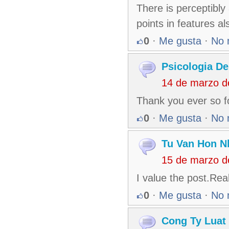
There is perceptibly 
points in features al
0
·
Me gusta
·
No 
Psicologia D
14 de marzo d
Thank you ever so fo
0
·
Me gusta
·
No 
Tu Van Hon N
15 de marzo d
I value the post.Rea
0
·
Me gusta
·
No 
Cong Ty Luat