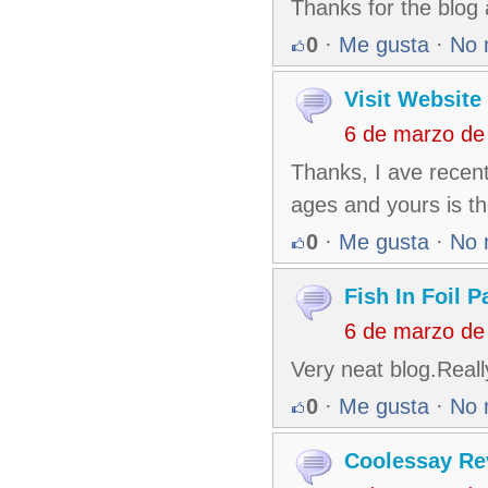
Thanks for the blog a
0
·
Me gusta
·
No 
Visit Website
6 de marzo de
Thanks, I ave recent
ages and yours is th
0
·
Me gusta
·
No 
Fish In Foil P
6 de marzo de
Very neat blog.Reall
0
·
Me gusta
·
No 
Coolessay Re