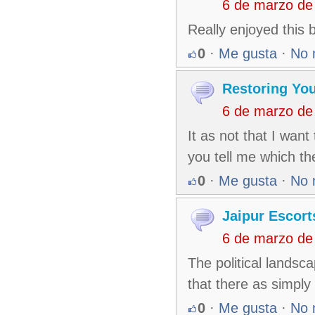
6 de marzo de
Really enjoyed this 
0
·
Me gusta
·
No 
Restoring Yo
6 de marzo de
It as not that I want
you tell me which t
0
·
Me gusta
·
No 
Jaipur Escort
6 de marzo de
The political landscap
that there as simply
0
·
Me gusta
·
No 