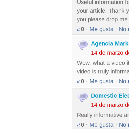
Useful information f
your article. Thank 
you please drop me 
0
·
Me gusta
·
No 
Agencia Marke
14 de marzo d
Wow, what a video it 
video is truly informa
0
·
Me gusta
·
No 
Domestic Elec
14 de marzo d
Really informative a
0
·
Me gusta
·
No 