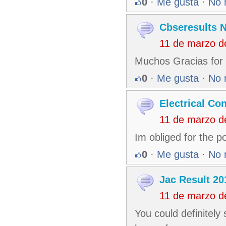
0
·
Me gusta
·
No 
Cbseresults N
11 de marzo d
Muchos Gracias for 
0
·
Me gusta
·
No 
Electrical Co
11 de marzo d
Im obliged for the p
0
·
Me gusta
·
No 
Jac Result 20
11 de marzo d
You could definitely 