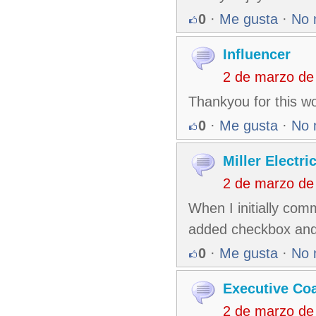
0
·
Me gusta
·
No 
Influencer
2 de marzo de
Thankyou for this wo
0
·
Me gusta
·
No 
Miller Electri
2 de marzo de
When I initially co
added checkbox an
0
·
Me gusta
·
No 
Executive Co
2 de marzo de